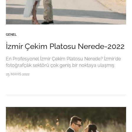
GENEL
İzmir Çekim Platosu Nerede-2022
En Profesyonel İzmir Çekim Platosu Nerede? İzmir’de
fotoğrafçılık sektörü çok geniş bir noktaya ulaşmış
olmakla birlikte düğün fotoğrafçılığı ve nişan
25 MAYIS 2022
fotoğrafçılığı gibi noktalarda da birçok özel imkandan
yararlanılmaktadır. Bugün birçok…