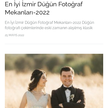
En İyi İzmir Düğün Fotoğraf
Mekanları-2022
En İyi İzmir Düğün Fotoğraf Mekanları-2022 Düğün
fotoğrafı çekimlerinde eski zamanın alışılmış klasik
stüdyo fotoğrafları artık yerini dış mekanda daha özgür
25 MAYIS 2022
çekimlere bırakmaktadır. Bu nedenle evlilik hazırlığı
içerisinde bulunan çiftler,…