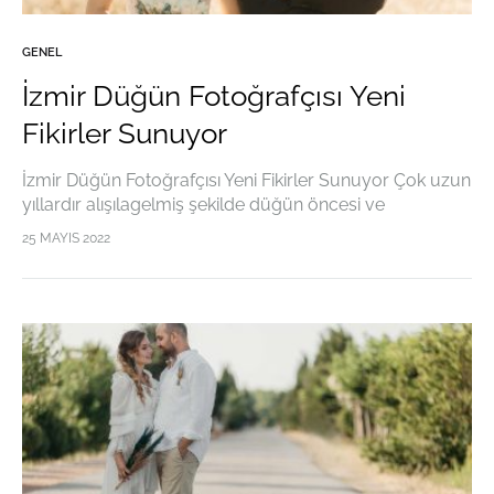
GENEL
İzmir Düğün Fotoğrafçısı Yeni
Fikirler Sunuyor
İzmir Düğün Fotoğrafçısı Yeni Fikirler Sunuyor Çok uzun
yıllardır alışılagelmiş şekilde düğün öncesi ve
sonrasında çekilen fotoğraflarda ezberlenmiş sahneler
25 MAYIS 2022
ve mekanlar artık sıradan bir hale geldi. Bugün birçok
kişi İzmir…